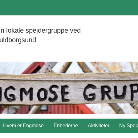
in lokale spejdergruppe ved
uldborgsund
Hvem er Engmose
Enhederne
Aktiviteter
Ny Spej